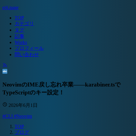
eiji.page
TOP
カテゴリ
タグ
記事
Works
プロフィール
問い合わせ
NeovimのIME戻し忘れ卒業――karabiner.tsで
TypeScriptのキー設定！
2026年6月1日
#CLI
#Neovim
TOP
ブログ