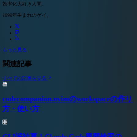
効率化大好き人間。
1999年生まれのゲイ。
もっと見る
関連記事
すべての記事を見る
codecompanion.nvimのworkspaceの作り
方・使い方
CLI派歓喜！Claude Code履歴検索の