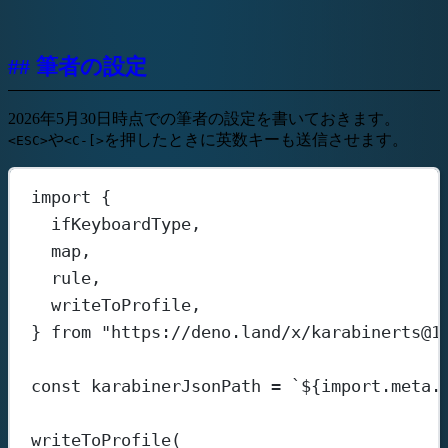
## 筆者の設定
2026年5月30日時点での筆者の設定を書いておきます。
や
を押したときに英数キーも送信させます。
<ESC>
<C-[>
import
 {
ifKeyboardType,
map,
rule,
writeToProfile,
} 
from
"https://deno.land/x/karabinerts@1
const
karabinerJsonPath
=
`${
import
.
meta
.
writeToProfile
(