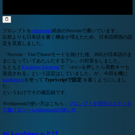
プロンプトを
editprompt
経由のNeovimで書いています。
以前よりも日本語を書く機会が増えたため、日本語関係の設
定を見直しました。
「Neovim・VimでInsertモードを抜けた後、IMEが日本語のま
まになっていてあたふたするアレ」の対策をしました。
もともと
Karabiner-Elements
で「
を押したら英数キーも
<ESC>
送信される」という設定はしていました。が、今回を機に
karabiner.ts
を使って
TypeScriptで設定
を書くようにしまし
た。
というわけでその備忘録です。
※editpromtの使い方はこちら：
プロンプトを普段のエディタ
で書けるツールeditpromptの使い方
## karabiner.tsとは