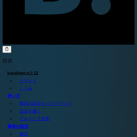
目次
karabiner.tsとは
メリット
しくみ
使い方
既存の設定をバックアップ
設定を書く
ビルドして反映
筆者の設定
解説