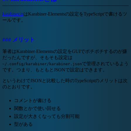
karabiner.ts
はKarabiner-Elementsの設定をTypeScriptで書けるツ
ールです。
### メリット
筆者はKarabiner-Elementsの設定をGUIでポチポチするのが嫌
だったんですが、そもそも設定は
で管理されているよう
~/.config/karabiner/karabiner.json
です。つまり、もともとJSONで設定はできます。
というわけでJSONと比較した時のTypeScriptのメリットは次
のとおりです。
コメントが書ける
関数とかで使い回せる
設定が大きくなっても分割可能
型がある