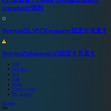
ccsessionが便利
NeovimのLSPのFormatter設定を見直す
Neovimのdiagnosticの設定を見直す
TOP
カテゴリ
タグ
記事
Works
プロフィール
問い合わせ
eiji.page
Site