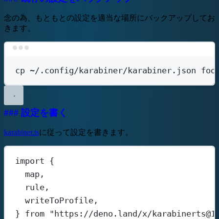
念の為、もともとの設定を適当な場所にバックアップしてお
きます。
Terminal window
cp
~/.config/karabiner/karabiner.json
foo
### 設定を書く
karabiner.ts
に従って設定を書きます。
import
 {
map,
rule,
writeToProfile,
} 
from
"https://deno.land/x/karabinerts@1