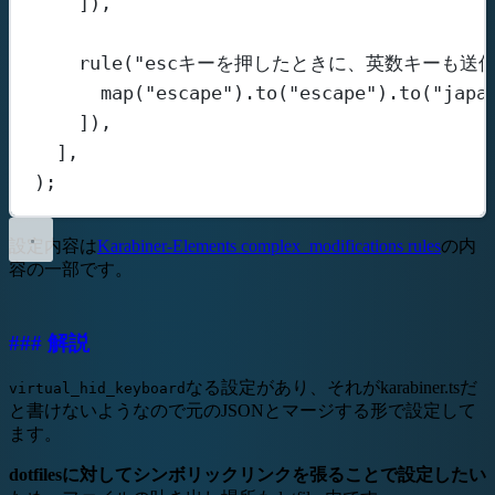
]),
rule
(
"escキーを押したときに、英数キーも送信
map
(
"escape"
).
to
(
"escape"
).
to
(
"japa
]),
],
);
設定内容は
Karabiner-Elements complex_modifications rules
の内
容の一部です。
### 解説
なる設定があり、それがkarabiner.tsだ
virtual_hid_keyboard
と書けないようなので元のJSONとマージする形で設定して
ます。
dotfilesに対してシンボリックリンクを張ることで設定したい