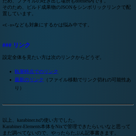
ため、ファイルの吐き出し場所もdotfiles内です。
そのため、ビルド成果物のJSONをシンボリックリンクで配
置しています。
なども対象にするかは悩み中です。
<C-o>
### リンク
設定全体を見たい方は次のリンクからどうぞ。
執筆時点でのリンク
最新のリンク
（ファイル移動でリンク切れの可能性あ
り）
以上、karabiner.tsの使い方でした。
Karabiner-Elements本体をNixで管理できたらいいなと思って
まだ調べてないので、やったらたぶん記事書きます。