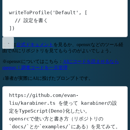
writeToProfile
(
'Default'
, [
// 設定を書く
])
ここは
公式ドキュメント
を見るか、opensrcなどのツール経
由でAIにリポジトリを見てもらうのがよいでしょう。
※opensrcについてはこちら：
AIにコードを読ませるなら
opensrc！調査コードを一元管理
↓筆者が実際にAIに投げたプロンプトです。
https://github.com/evan-
liu/karabiner.ts を使って karabinerの設
定をTypeScript(Deno)化したい。
opensrcで使い方と書き方（リポジトリの
`docs/`とか`examples/`にある）を見てみて。