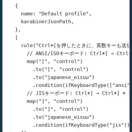
{
name: 
"Default profile"
,
karabinerJsonPath,
},
[
rule
(
"Ctrl+[を押したときに、英数キーも送信
// ANSI/ISOキーボード: Ctrl+[ → Ctr
map
(
"["
, 
"control"
)
.
to
(
"["
, 
"control"
)
.
to
(
"japanese_eisuu"
)
.
condition
(
ifKeyboardType
([
"ansi"
// JISキーボード: Ctrl+] → Ctrl+] +
map
(
"]"
, 
"control"
)
.
to
(
"]"
, 
"control"
)
.
to
(
"japanese_eisuu"
)
.
condition
(
ifKeyboardType
(
"jis"
))