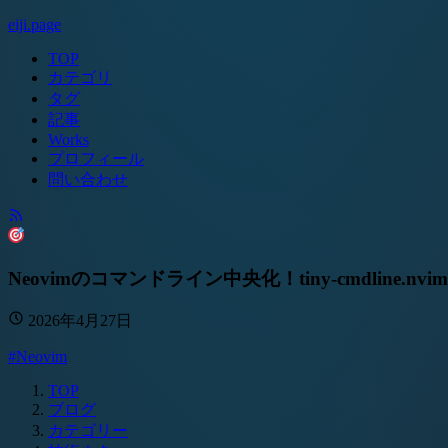
eiji.page
TOP
カテゴリ
タグ
記事
Works
プロフィール
問い合わせ
Neovimのコマンドライン中央化！tiny-cmdline.nv
2026年4月27日
#Neovim
TOP
ブログ
カテゴリー