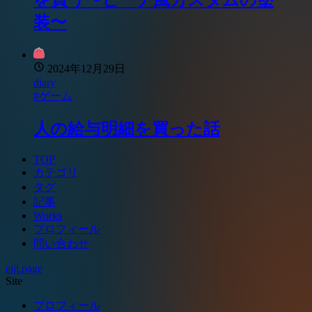
装〜
2024年12月29日
diary
#ゲーム
人の給与明細を買った話
TOP
カテゴリ
タグ
記事
Works
プロフィール
問い合わせ
eiji.page
Site
プロフィール