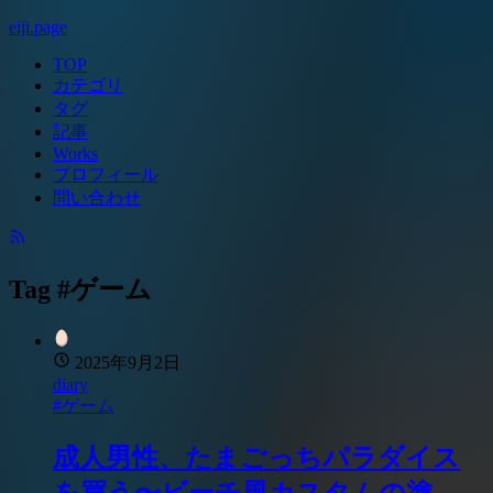
eiji.page
TOP
カテゴリ
タグ
記事
Works
プロフィール
問い合わせ
Tag #ゲーム
2025年9月2日
diary
#ゲーム
成人男性、たまごっちパラダイス
を買う〜ビーチ風カスタムの塗