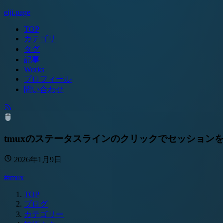
eiji.page
TOP
カテゴリ
タグ
記事
Works
プロフィール
問い合わせ
tmuxのステータスラインのクリックでセッション
2026年1月9日
#tmux
TOP
ブログ
カテゴリー